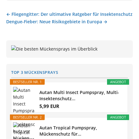
← Fliegengitter: Der ultimative Ratgeber für Insektenschutz
Beitragsnavigation
Dengue-Fieber: Neue Risikogebiete in Europa →
TOP 3 MÜCKENSPRAYS
BESTSELLER NR. 1
ANGEBOT
Autan Multi Insect Pumpspray, Multi-
Insektenschutz...
5,99 EUR
BESTSELLER NR. 2
ANGEBOT
Autan Tropical Pumpspray,
Mückenschutz für...