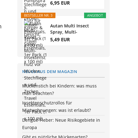
Mückenschutz für...
6,95 EUR
BESTSELLER NR. 3
ANGEBOT
n
Autan Multi Insect
Spray, Multi-
Insektenschutz vor...
5,49 EUR
NEUES AUS DEM MAGAZIN
s
Mückenstich bei Kindern: was muss
man beachten?
Insektenschutzrollos für
Mietwohnungen: was ist erlaubt?
Dengue-Fieber: Neue Risikogebiete in
Europa
Gibt es nützliche Mückenarten?