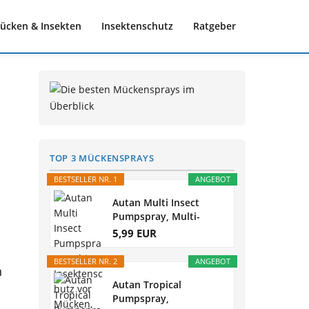
ücken & Insekten
Insektenschutz
Ratgeber
TOP 3 MÜCKENSPRAYS
BESTSELLER NR. 1
ANGEBOT
Autan Multi Insect
Pumpspray, Multi-
Insektenschutz...
5,99 EUR
BESTSELLER NR. 2
ANGEBOT
h
Autan Tropical
Pumpspray,