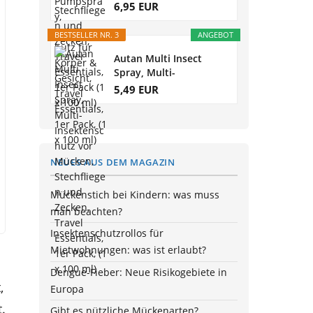
Mückenschutz für...
6,95 EUR
BESTSELLER NR. 3
ANGEBOT
Autan Multi Insect
Spray, Multi-
Insektenschutz vor...
5,49 EUR
NEUES AUS DEM MAGAZIN
Mückenstich bei Kindern: was muss
man beachten?
Insektenschutzrollos für
Mietwohnungen: was ist erlaubt?
Dengue-Fieber: Neue Risikogebiete in
,
Europa
.
Gibt es nützliche Mückenarten?