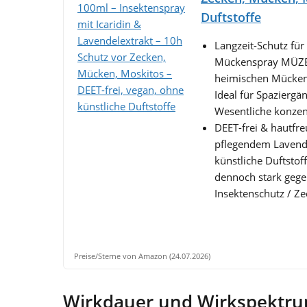
Duftstoffe
Langzeit-Schutz für
Mückenspray MÜZE b
heimischen Mücken
Ideal für Spaziergä
Wesentliche konzen
DEET-frei & hautfre
pflegendem Lavendel
künstliche Duftstof
dennoch stark gegen
Insektenschutz / Z
Preise/Sterne von Amazon (24.07.2026)
Wirkdauer und Wirkspektrum