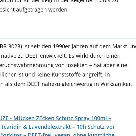
on für Kinder liegt in der Regel bei 10 bis 20
Gesicht aufgetragen werden.
KBR 3023) ist seit den 1990er Jahren auf dem Markt un
rnative zu DEET entwickelt. Es wirkt durch einen
eruchswahrnehmung von Insekten – hat aber eine
icher ist und keine Kunststoffe angreift. In
din als dem DEET nahezu gleichwertig in Wirksamkeit
E - MÜcken ZEcken Schutz Spray 100ml –
 Icaridin & Lavendelextrakt – 10h Schutz vor
oskitos – DEET-frei, vegan, ohne künstliche