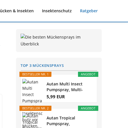
ücken & Insekten
Insektenschutz
Ratgeber
y
TOP 3 MÜCKENSPRAYS
BESTSELLER NR. 1
ANGEBOT
Autan Multi Insect
Pumpspray, Multi-
Insektenschutz...
5,99 EUR
BESTSELLER NR. 2
ANGEBOT
Autan Tropical
Pumpspray,