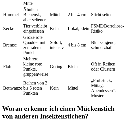
Mitte
Ähnlich
Hummel
Bienenst.,
Mittel
2 bis 4 cm
Sticht selten
aber seltener
Tier verbleibt
FSME/Borreliose-
Zecke
Kein
Lokal, klein
eingebissen
Risiko
Große rote
Quaddel mit
Sofort,
Blut saugend,
Bremse
4 bis 8 cm
zentralem
intensiv
schmerzhaft
Punkt
Mehrere
kleine rote
Oft in Reihen
Floh
Gering
Klein
Punkte,
oder Clustern
gruppenweise
„Frühstück,
Reihen von 3
Mittag,
Bettwanze
bis 5 roten
Kein
Mittel
Abendessen“-
Punkten
Muster
Woran erkenne ich einen Mückenstich
von anderen Insektenstichen?