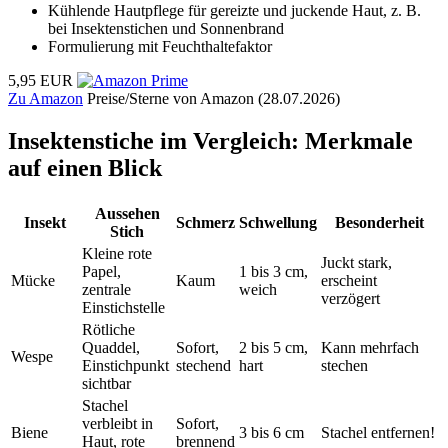
Kühlende Hautpflege für gereizte und juckende Haut, z. B.
bei Insektenstichen und Sonnenbrand
Formulierung mit Feuchthaltefaktor
5,95 EUR
Zu Amazon
Preise/Sterne von Amazon (28.07.2026)
Insektenstiche im Vergleich: Merkmale
auf einen Blick
Aussehen
Insekt
Schmerz
Schwellung
Besonderheit
Stich
Kleine rote
Juckt stark,
Papel,
1 bis 3 cm,
Mücke
Kaum
erscheint
zentrale
weich
verzögert
Einstichstelle
Rötliche
Quaddel,
Sofort,
2 bis 5 cm,
Kann mehrfach
Wespe
Einstichpunkt
stechend
hart
stechen
sichtbar
Stachel
verbleibt in
Sofort,
Biene
3 bis 6 cm
Stachel entfernen!
Haut, rote
brennend