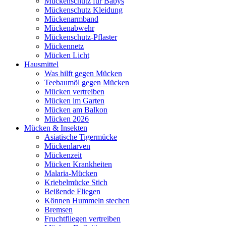
Mückenschutz für Babys
Mückenschutz Kleidung
Mückenarmband
Mückenabwehr
Mückenschutz-Pflaster
Mückennetz
Mücken Licht
Hausmittel
Was hilft gegen Mücken
Teebaumöl gegen Mücken
Mücken vertreiben
Mücken im Garten
Mücken am Balkon
Mücken 2026
Mücken & Insekten
Asiatische Tigermücke
Mückenlarven
Mückenzeit
Mücken Krankheiten
Malaria-Mücken
Kriebelmücke Stich
Beißende Fliegen
Können Hummeln stechen
Bremsen
Fruchtfliegen vertreiben