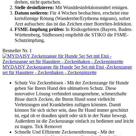
drehen, nicht quetschen.
Stelle desinfizieren:
Mit Wunddesinfektionsmittel reinigen.
Datum notieren:
Für 4 Wochen beobachten, erscheint eine
kreisförmige Rötung (Wanderröte/Erythema migrans), sofort
Arzt aufsuchen: das ist das Zeichen einer Borrelien-Infektion.
FSME-Impfung prüfen:
In Risikogebieten (Bayern, Baden-
Württemberg, Südhessen) empfiehlt die STIKO die FSME-
Schutzimpfung.
Bestseller Nr. 1
MYDAISY Zeckenzange für Hunde 5er Set mit Etui -Zeckenzange
set für Haustiere - Zeckenhaken - Zeckenpinzette
Schutz Vor Zeckenbissen - Mit der Zeckenzange für Hunde
geben Sie Ihrem Hund den ultimativen Schutz. Diese
innovative Lösung verhindert unangenehme, schmerzhafte
Bisse durch Zecken, die Ihrem Hund sonst vielleicht
Verletzungen und Krankheiten zufügen könnten. Damit
können Sie sich sicher sein, dass Ihr Hund immer geschützt
ist, egal ob er draußen spielt oder sich in der Natur bewegt.
Außerdem ist die Zeckenzange einfach zu bedienen und leicht
zu tragen. Tick Remover
Schnelle Und Effiziente Zeckenentfernung - Mit der