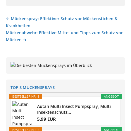
← Mückenspray: Effektiver Schutz vor Mückenstichen &
Beitragsnavigation
Krankheiten
Mückenabwehr: Effektive Mittel und Tipps zum Schutz vor
Mücken →
TOP 3 MÜCKENSPRAYS
BESTSELLER NR. 1
ANGEBOT
Autan Multi Insect Pumpspray, Multi-
Insektenschutz...
5,99 EUR
BESTSELLER NR. 2
ANGEBOT