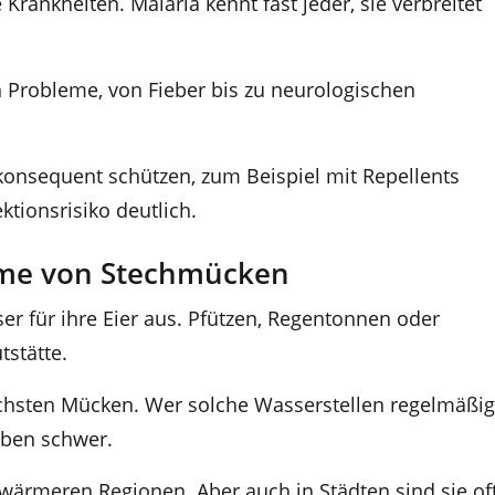
ankheiten. Malaria kennt fast jeder, sie verbreitet
 Probleme, von Fieber bis zu neurologischen
h konsequent schützen, zum Beispiel mit Repellents
ktionsrisiko deutlich.
ume von Stechmücken
 für ihre Eier aus. Pfützen, Regentonnen oder
tstätte.
chsten Mücken. Wer solche Wasserstellen regelmäßig
eben schwer.
wärmeren Regionen. Aber auch in Städten sind sie of